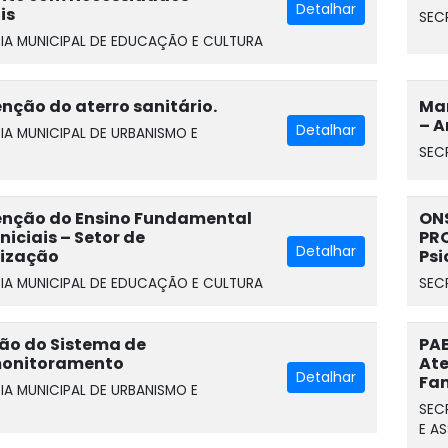
Detalhar
is
SEC
IA MUNICIPAL DE EDUCAÇÃO E CULTURA
ção do aterro sanitário.
Ma
– A
Detalhar
IA MUNICIPAL DE URBANISMO E
SEC
nção do Ensino Fundamental
ON
niciais – Setor de
PRO
Detalhar
tização
Psi
IA MUNICIPAL DE EDUCAÇÃO E CULTURA
SEC
ão do Sistema de
PAE
onitoramento
Ate
Detalhar
Fam
IA MUNICIPAL DE URBANISMO E
SEC
E A