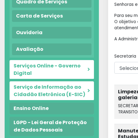
Quadro de Serviços
Senhoras e
Carta de Serviços
Para seu m
O objetivo
atendiment
Ouvidoria
A Administ
Avaliação
Secretaria
Serviços Online - Governo
Digital
Serviço de Informação ao
Limpeza
Cidadão Eletrônica (E-SIC)
galeria
SECRETAR
Ensino Online
TRANSITO
LGPD - Lei Geral de Proteção
de Dados Pessoais
Manute
Estuda