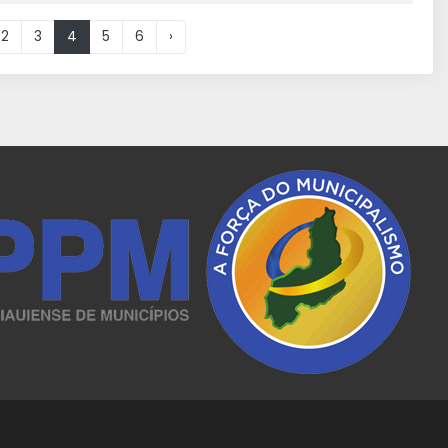
2
3
4
5
6
›