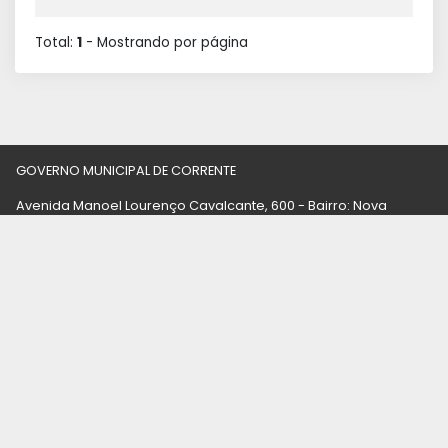
Total:
1
- Mostrando
por página
GOVERNO MUNICIPAL DE CORRENTE
Avenida Manoel Lourenço Cavalcante, 600 - Bairro: Nova
Corrente - CEP: 64980-000 - Corrente/PI
CNPJ: 06.554.257/0001-71
Última Atualização:
06/08/2026